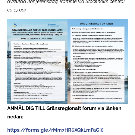
avslutad konferensdag, framme vid Stockholm central
ca 17.00
)
ANMÄL DIG TILL Gränsregionalt forum via länken
nedan:
https://forms.gle/rMm7HR6XQkLmFaGi6