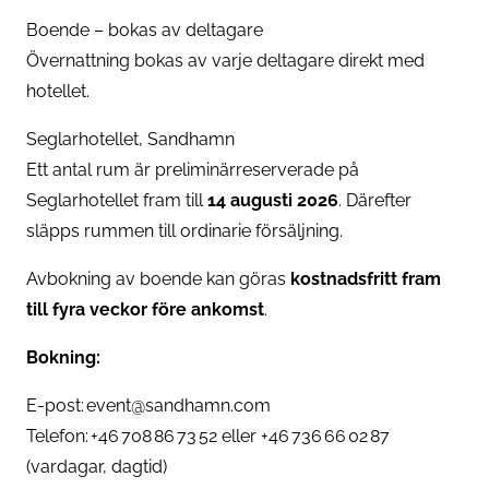
Boende – bokas av deltagare
Övernattning bokas av varje deltagare direkt med
hotellet.
Seglarhotellet, Sandhamn
Ett antal rum är preliminärreserverade på
Seglarhotellet fram till
14 augusti 2026
. Därefter
släpps rummen till ordinarie försäljning.
Avbokning av boende kan göras
kostnadsfritt fram
till fyra veckor före ankomst
.
Bokning:
E-post: event@sandhamn.com
Telefon: +46 708 86 73 52 eller +46 736 66 02 87
(vardagar, dagtid)