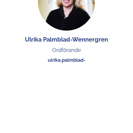
Ulrika Palmblad-Wennergren
Ordförande
ulrika.palmblad-
wennergren@skargardsstiftelsen.se
+46 70 123 124 30